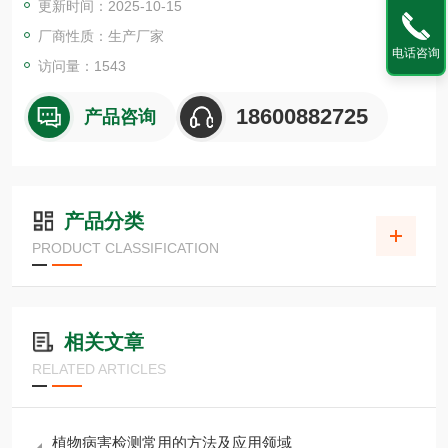
更新时间：2025-10-15
允许添加蔗糖。
厂商性质：生产厂家
电话咨询
2．产品性能
访问量：1543
特异性：该试剂盒可特异性检测D-葡萄糖和D-果糖。由于β-果
糖苷酶也可水解低分子量果聚糖（如蔗果三糖），因此该方法与
18600882725
产品咨询
其他所
产品分类
PRODUCT CLASSIFICATION
相关文章
RELATED ARTICLES
植物病害检测常用的方法及应用领域