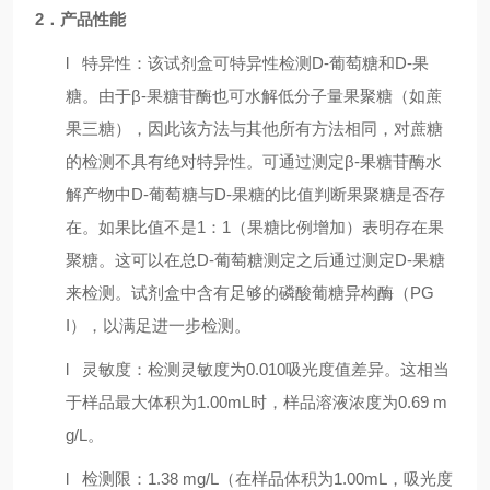
2．产品性能
l
特异性：该试剂盒可特异性检测
D-
葡萄糖和
D-
果
糖。由于β
-
果糖苷酶也可水解低分子量果聚糖（如蔗
果三糖），因此该方法与其他所有方法相同，对蔗糖
的检测不具有绝对特异性。可通过测定β
-
果糖苷酶水
解产物中
D-
葡萄糖与
D-
果糖的比值判断果聚糖是否存
在。如果比值不是
1
：
1
（果糖比例增加）表明存在果
聚糖。这可以在总
D-
葡萄糖测定之后通过测定
D-
果糖
来检测。试剂盒中含有足够的磷酸葡糖异构酶（
PG
I
），以满足进一步检测。
l
灵敏度：检测灵敏度为
0.010
吸光度值差异。这相当
于样品最大体积为
1.00mL
时，样品溶液浓度为
0.69 m
g/L
。
l
检测限：
1.38 mg/L
（在样品体积为
1.00mL
，吸光度