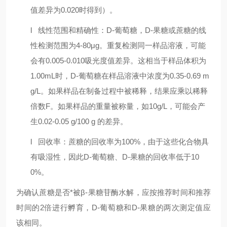
值差异为
0.020
时得到）。
l
线性范围和精确性：
D-
葡萄糖，
D-
果糖或蔗糖的线
性检测范围为
4-80μg
。重复检测同一样品溶液，可能
会有
0.005-0.010
吸光度值差异。这相当于样品体积为
1.00mL
时，
D-
葡萄糖在样品溶液中浓度为
0.35-0.69 m
g/L
。如果样品在制备过程中被稀释，结果应乘以稀释
倍数
F
。如果样品的重量被称量，如
10g/L
，可能会产
生
0.02-0.05 g/100 g
的差异。
l
回收率：蔗糖的回收率为
100%
，由于这些化合物具
有吸湿性，因此
D-
葡萄糖、
D-
果糖的回收率低于
10
0%
。
为确认蔗糖是否*被
β
-
果糖苷酶水解，应按推荐时间和推荐
时间的
2
倍进行孵育，
D-
葡萄糖和
D-
果糖的两次测定值应
该相同。