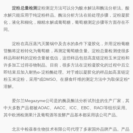
淀粉总量检测
淀粉测定方法可以分为酸水解法和酶法分析法。酸
水解只能应用于纯淀粉样品。酶法分析方法在前处理步骤，淀粉凝胶
化，液化和糊化，糊精水解成葡萄糖，葡萄糖测定步骤等方面存在不
同。
淀粉在高压蒸汽灭菌锅中及含水的条件下凝胶化，并用淀粉葡糖
苷酶将淀粉转化为葡萄糖，再测定葡萄糖含量。淀粉总量检测使很多
样品和材料的淀粉含量被低估，这些样品包括高直链淀粉玉米淀粉和
许多加工过得谷物制品。目前，很多方法在淀粉凝胶化的过程中后立
即结束后加入耐热α-淀粉酶处理。对于难以凝胶化的样品如高直链淀
粉玉米淀粉，采用*或DMSO。在膳食纤维的测定方法中为取保淀粉*
溶解。
爱尔兰Megazyme公司是的酶及酶法分析试剂盒的生产厂家，其
中大多数产品都被AOAC、AACC、ICC、EBC、RACI等组织采用。
其中欧洲检测果汁及葡萄酒等发酵产品基本都采用该公司产品。
北京中检葆泰生物技术有限公司代理了多家国外品牌产品。产品