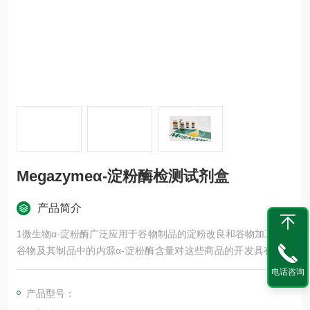
Megazymeα-淀粉酶检测试剂盒
产品简介
1微生物α-淀粉酶广泛应用于谷物制品的淀粉改良和谷物加工中。
谷物及其制品中的内源α-淀粉酶含量对这些商品的开发具有重要
意义。在面包加工中，α-淀粉酶的含量必须产生足够酵母吸收利
电话咨询
用的糖，但不能高至使淀粉过量糊化，防止产生粘性团粒，出现
产品型号：
加工问题。在酿造业，麦芽α-淀粉酶是关键的质量参数。α-淀粉