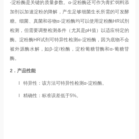
-
淀粉酶是关键的质量参数。
α
-
淀粉酶还可作为青贮饲料添
加剂以加速淀粉的降解，产生足够细菌生长所需的可发酵
糖。细菌、真菌和谷物
α
-
淀粉酶均可以使用淀粉酶
HR
试剂
检测，但需要调整检测条件（尤其是
pH
值）以适应特定的
酶。淀粉酶
HR
试剂可特异性检测
α
-
淀粉酶，因为底物不会
被外源酶水解，如
β
-
淀/粉酶，淀粉葡糖苷酶和
α
-
葡糖苷
酶。
2．产品性能
l
特异性：该方法可特异性检测α
-
淀粉酶。
l
精确性：标准误差低于
5%
。