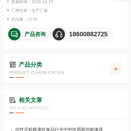
更新时间：2025-10-15
2．产品性能
厂商性质：生产厂家
特异性：专门用于测定D-异柠檬酸含量。试剂盒中的酶不与D-
访问量：2179
苹果酸、L-苹果酸、L-天冬氨酸和延胡索酸发生反应。
灵敏度：灵敏
18600882725
产品咨询
产品分类
PRODUCT CLASSIFICATION
相关文章
RELATED ARTICLES
抗性淀粉检测在食品行业中的作用和功能体现