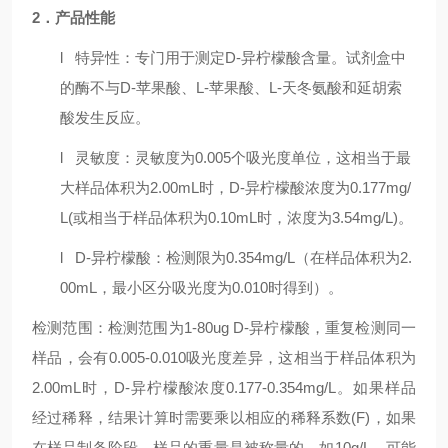
2．产品性能
l
特异性：专门用于测定
D-
异柠檬酸含量。试剂盒中
的酶不与
D-
苹果酸、
L-
苹果酸、
L-
天冬氨酸和延胡索
酸发生反应。
l
灵敏度：灵敏度为
0.005
个吸光度单位，这相当于最
大样品体积为
2.00mL
时，
D-
异柠檬酸浓度为
0.177mg/
L(
或相当于样品体积为
0.10mL
时，浓度为
3.54mg/L)
。
l
D-
异柠檬酸：检测限为
0.354mg/L
（在样品体积为
2.
00mL
，最小区分吸光度为
0.010
时得到）。
检测范围：检测范围为
1-80ug D-
异柠檬酸，重复检测同一
样品，会有
0.005-0.010
吸光度差异，这相当于样品体积为
2.00mL
时，
D-
异柠檬酸浓度
0.177-0.354mg/L
。如果样品
经过稀释，结果计算时需要乘以相应的稀释系数
(F)
，如果
在样品制备阶段，样品的重量是被称量的，如
10g/L
，可能