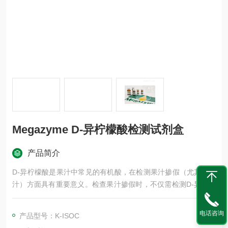
Megazyme D-异柠檬酸检测试剂盒
产品简介
D-异柠檬酸是果汁中常见的有机酸，在检测果汁掺假（尤其是橙
汁）方面具有重要意义。检查果汁掺假时，不仅需检测D-异柠檬
酸含量，还需要检测柠檬酸/D-异柠檬酸比例（比例通常<13
0），若比例太高则意味着添加了柠檬酸，太低则意味着添加了D
电话咨询
产品型号：K-ISOC
-异柠檬酸。