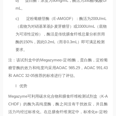
b)
蛋白酶：浓度为
50mg/mL
，酶活为
350
酪/氨酸
U/
mL
。
c)
淀粉葡糖苷酶（
E-AMGDF
）：酶活为
200U/mL
（底物为对硝基苯基β
-
麦芽糖苷）或
3300U/mL
（底物
为可溶性淀粉），酶活是传统膳食纤维总量分析所用
酶的
150%
，因此
0.2mL
（而非
0.3mL
）即可满足检测
要求。
注：该试剂盒中的
Megazyme
α
-
淀/粉酶，蛋白酶，淀粉葡
糖苷酶的效力和纯度均采用
AOAC 985.29
，
AOAC 991.43
和
AACC 32-05
推荐的标准进行了评估。
l
优势
Megazyme
可利用碳水化合物和膳食纤维检测试剂盒（
K-A
CHDF
）的酶为高纯度酶，酶之间没有干扰效应，并且酶
活力均经过标准化。在总膳食纤维测定中，标准化
α
-
淀/粉