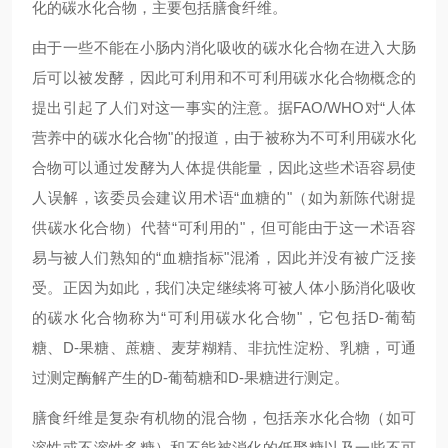
化的碳水化合物，主要包括膳食纤维。
由于一些不能在小肠内消化吸收的碳水化合物在进入大肠
后可以被发酵，因此可利用和不可利用碳水化合物概念的
提出引起了人们对这一事实的注意。据
FAO/WHO
对“人体
营养中的碳水化合物"的报道，由于被称为不可利用碳水化
合物可以通过发酵为人体提供能量，因此这些术语容易使
人误解，该委员会建议用术语“血糖的"（如为新陈代谢提
供碳水化合物）代替“可利用的"，但可能由于这一术语容
易与被人们熟知的“血糖指标"混淆，因此并没有被广泛接
受。正因为如此，我们决定继续将可被人体小肠消化吸收
的碳水化合物称为“可利用碳水化合物"，它包括
D-
葡萄
糖、
D-
果糖、蔗糖、麦芽糊精、非抗性淀粉、乳糖，可通
过测定酶解产生的
D-
葡萄糖和
D-
果糖进行测定。
膳食纤维是复杂有机物的混合物，包括亲水化合物（如可
溶性或不溶性多糖）和不能被消化的低聚糖以及一些不可