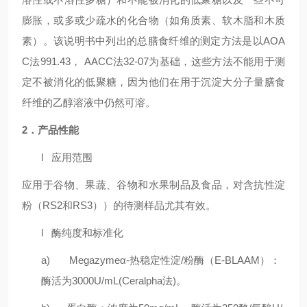
膨胀，或多或少疏水的化合物（如角质素、软木脂和木质
素）。该说明书中列出的总膳食纤维的测定方法是以
AOA
C
法
991.43
，
AACC
法
32-07
为基础，这些方法不能用于测
定不被消化的低聚糖，因为他们在用于沉淀大分子量膳食
纤维的乙醇溶液中仍然可溶。
2．产品性能
l
应用范围
应用于谷物、果蔬、谷物和水果制品及食品，对含抗性淀
粉（
RS2
和
RS3
））的待测样品尤其有效。
l
酶纯度和标准化
a)
Megazyme
α
-
热稳定性淀/粉酶（
E-BLAAM
）：
酶活为
3000U/mL(Ceralpha
法
)
。