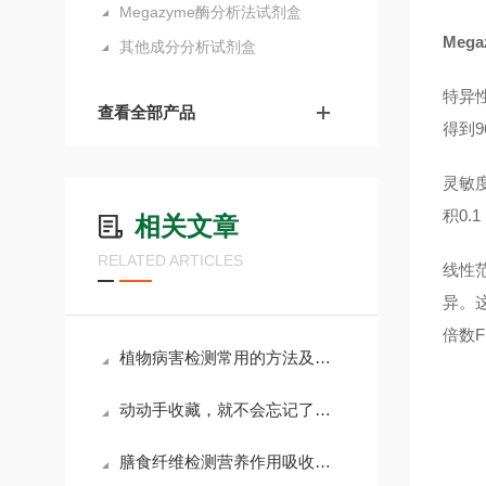
Megazyme酶分析法试剂盒
Meg
其他成分分析试剂盒
特异性
查看全部产品
得到9
灵敏度
积0.
相关文章
RELATED ARTICLES
线性范
异。这
倍数F
植物病害检测常用的方法及应用领域
动动手收藏，就不会忘记了，关于膳食纤维检测试样的操作流程
膳食纤维检测营养作用吸收对人体影响