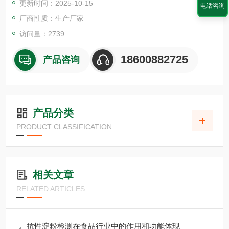
更新时间：2025-10-15
全领域的新技术企业，公司代理了多家国外品牌产品。产品主要
电话咨询
用于食品、农产品、饲料中农药残留、兽药残留、有害微生物及
厂商性质：生产厂家
其他毒素的快速检测。服务对象主要以环境保护、检验检疫、农
访问量：2739
18600882725
产品咨询
产品分类
PRODUCT CLASSIFICATION
相关文章
RELATED ARTICLES
抗性淀粉检测在食品行业中的作用和功能体现