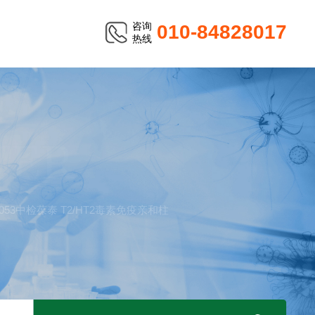
咨询
010-84828017
热线
TER
10053中检葆泰 T2/HT2毒素免疫亲和柱