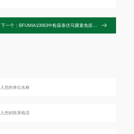
下一个：
BFUMIA10063中检葆泰伏马菌素免疫亲和柱