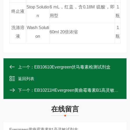
Stop Solutio
6 mL
，红盖，含0.18M 硫酸，即
1
终止液
n
用型
瓶
洗涤溶
Wash Soluti
1
60ml 20
倍浓缩
液
on
瓶
EB10610Evergreen伏马毒素检测试剂盒
上一个：
返回列表
EB10211HEvergreen黄曲霉毒素B1高灵敏试剂盒-乳
下一个：
在线留言