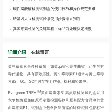
碱性磷酸酶检测试剂盒的使用技巧和操作规范要求
转基因大豆检测试验条使用步骤结果判断
真菌毒素检测的关键流程：样品前处理决定成败
详细介绍
在线留言
黄曲霉毒素是多种霉菌（如黄qu霉和寄生曲霉）产生的有
毒代谢物，具有强致癌性。黄qu
霉毒素
B1通常与
黄曲霉毒
素
B2、G1、G2同时存在于谷物、棉籽和坚果中。
TM
Evergreen TREA
黄曲霉毒素B1高灵敏检测试剂盒采用
竞争性酶联免疫原理定量检测谷物和豆基配方食品中的黄
曲霉毒素B1。
试剂盒中包含反应所需的所有试剂-包括标准