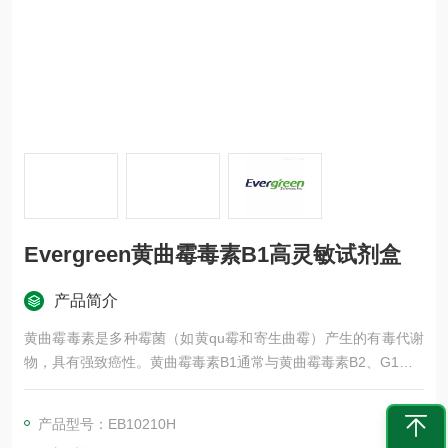
Evergreen黄曲霉毒素B1高灵敏试剂盒
产品简介
黄曲霉毒素是多种霉菌（如黄qu霉和寄生曲霉）产生的有毒代谢
物，具有强致癌性。黄曲霉毒素B1通常与黄曲霉毒素B2、G1、G
2同时存在于谷物、棉籽和坚果中。
Evergreen黄曲霉毒素B1高灵敏试剂盒-谷物及豆基配方食品
产品型号：EB10210H