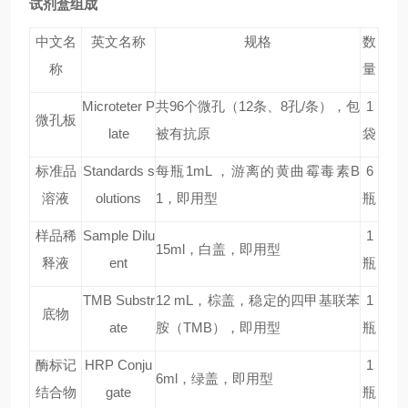
试剂盒组成
中文名
英文名称
规格
数
称
量
Microteter P
共96个微孔（12条、8孔/条），包
1
微孔板
late
被有抗原
袋
标准品
Standards s
每瓶1mL ，游离的黄曲霉毒素
B
6
溶液
olutions
1，即用型
瓶
样品稀
Sample Dilu
1
15ml
，白盖，即用型
释液
ent
瓶
TMB Substr
12 mL
，棕盖，稳定的四甲基联苯
1
底物
ate
胺（TMB），即用型
瓶
酶标记
HRP Conju
1
6ml
，绿盖，即用型
结合物
gate
瓶