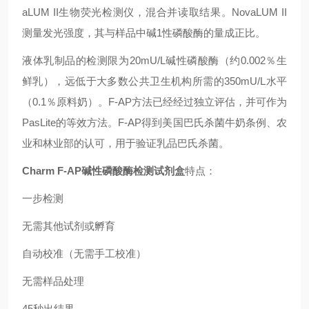
aLUM II生物荧光检测仪，混合并读取结果。NovaLUM II
测量发光强度，其与样品中碱1性磷酸酶的量成正比。
液体乳制品的检测限为20mU/L碱性磷酸酶（约0.002％生
鲜乳），远低于大多数公共卫生机构所需的350mU/L水平
（0.1％原料奶）。F-AP方法已经经过独立评估，并可作为
PasLite的等效方法。F-AP得到美国巴氏杀菌牛奶条例、农
业和林业部的认可，用于验证乳品巴氏杀菌。
Charm F-AP碱性磷酸酶检测试剂盒
特点：
一步检测
无需其他试剂或孵育
自动校准（无需手工校准）
无需样品处理
45秒出结果