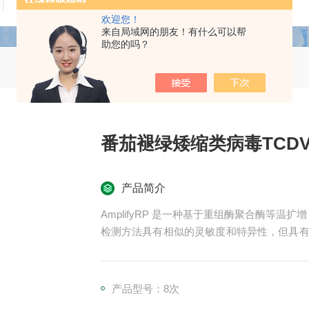
技术文章
在线留言
联系我们
欢迎您！
来自局域网的朋友！有什么可以帮
助您的吗？
番茄褪绿矮缩类病毒TCD
产品简介
AmplifyRP 是一种基于重组酶聚合酶等温扩增（
检测方法具有相似的灵敏度和特异性，但具有明显
个扩增过程是在恒温（39℃）下使用便携式加热
核酸纯化步骤，使用简单的粗样品提取物，便
贵时间。
产品型号：8次