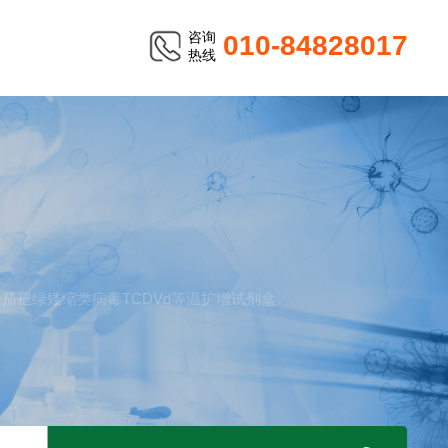
咨询
010-84828017
热线
TER
番茄褪绿矮缩类病毒TCDVd等温扩增试剂盒