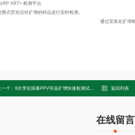
ifyRP XRT+ 检测平台
便携式荧光仪对扩增的样品进行实时检测。 Am
过安装在扩增检测室内的横向流条对
上一个：
8次李痘病毒PPV等温扩增快速检测试剂盒
返回列表
在线留言