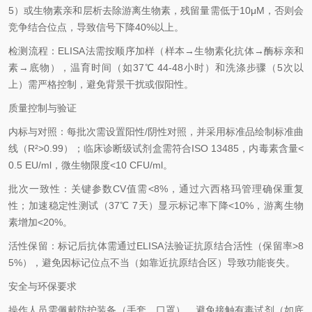
5）或生物素亲和层析去除游离生物素，残留量需低于10μM，否则会
竞争结合位点，导致信号下降40%以上。
检测流程：ELISA法需按顺序加样（样本→生物素化抗体→酶标亲和
素→底物），温育时间（如37℃ 44-48小时）和洗涤步骤（5次以
上）需严格控制，避免背景干扰或假阳性。
质量控制与验证
内标与对照：每批次需设置阳性/阴性对照，并采用标准品绘制标准曲
线（R²>0.99）；临床诊断级试剂盒需符合ISO 13485，内毒素含量<
0.5 EU/ml，微生物限度<10 CFU/ml。
批次一致性：关键参数CV值需<8%，通过六西格玛管理确保重复
性；加速稳定性测试（37℃ 7天）显示标记率下降<10%，游离生物
素增加<20%。
活性保留：标记后抗体需通过ELISA法验证抗原结合活性（保留率>8
5%），避免因标记位点不当（如靠近抗原结合区）导致功能丧失。
安全与环保要求
操作人员需佩戴防护装备（手套、口罩），避免接触有毒试剂（如底