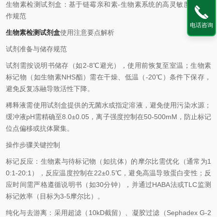
生物素检测试剂盒：基于链霉亲和素-生物素系统的高灵敏度检测操
作规范
电话咨询
生物素检测试剂盒
使用注意要点解析
试剂准备与储存规范
试剂需按说明书储存（如2-8℃避光），使用前恢复至室温；生物素
标记物（如生物素NHS酯）需在干燥、低温（-20℃）条件下保存，
避免反复冻融导致活性下降。
稀释液需使用试剂盒提供的无菌水或指定溶液，避免使用污染水源；
缓冲液pH需精确至8.0±0.05，离子强度控制在50-500mM，防止标记
位点偏移或抗体聚集。
操作步骤关键控制
标记反应：生物素与待标记物（如抗体）的摩尔比需优化（通常为1
0:1-20:1），反应温度控制在22±0.5℃，避免高温导致蛋白变性；反
应时间需严格遵循说明书（如30分钟），并通过HABA法或TLC监测
标记效率（目标为3-5摩尔比）。
纯化与去游离：采用超滤（10kD截留）、凝胶过滤（Sephadex G-2