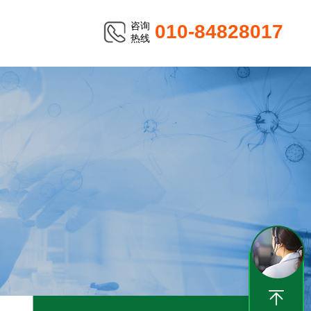
咨询
010-84828017
热线
TER
袋