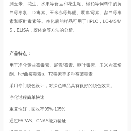
测玉米、花生、水果等食品和花生粕、棉粕等饲料中的
黄
曲霉毒素
、T2毒素、玉米赤霉烯酮、展青/霉素、赭曲霉毒
素和呕吐毒素等。净化后的样品可用于HPLC，LC-MS/M
S，ELISA，胶体金等方法的分析。
产品特点：
用于净化黄曲霉毒素
、展青/霉素、呕吐毒素、玉米赤霉烯
酮、he/曲霉毒素a
、
T2
毒素等多种霉菌毒素
采用专门脱色设计，对深色样品具有很好的脱色效果。
净化过程简单快速
重复性好，回收率
95%-105%
通过
FAPAS
、
CNAS
能力验证