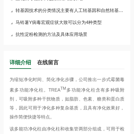
转基因技术的分类情况主要有人工转基因和自然转基因两种
马铃薯Y病毒宏观症状大致可以分为4种类型
抗性淀粉检测的方法及具体应用场景
详细介绍
在线留言
为缩短净化时间、简化净化步骤，公司推出一步式
霉菌毒
TM
素多功能
净化柱。
TREA
多功能净化柱含有多种吸附
剂，可吸附多种干扰物质，如脂肪、色素、糖类和蛋白质
等，因此可用于净化多种复杂基质
，且具有净化效果好，
操作简便快捷等特点
。
该多能功净化柱
由净化柱和收集管两部分组成，可用于检