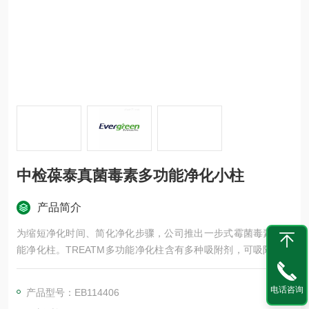
中检葆泰真菌毒素多功能净化小柱
产品简介
为缩短净化时间、简化净化步骤，公司推出一步式霉菌毒素多功
能净化柱。TREATM多功能净化柱含有多种吸附剂，可吸附多种
干扰物质，如脂肪、色素、糖类和蛋白质等，因此可用于净化多
种复杂基质，且具有净化效果好，操作简便快捷等特点。
电话咨询
产品型号：EB114406
Evergreen真菌毒素多功能净化柱