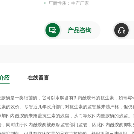
厂商性质：生产厂家
产品咨询
介绍
在线留言
酰胺酶
是一类细菌酶，它可以水解含有β-内酰胺环的抗生素，如青霉
生素的效价。尽管近几年政府部门对抗生素的监管越来越严格，但仍
添加β-内酰胺酶来掩盖抗生素的残留，从而导致β-内酰胺酶的残留。
胁，同时由于β-内酰胺酶被政府监管部门监管，因此β-内酰胺酶抑制
胺酶抑制剂，但具有临床效果的只有克拉维酸、舒巴坦和三唑巴坦，