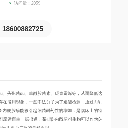
访问量：2059
18600882725
su、头孢菌su、单酰胺菌素、碳青霉烯等，从而降低这
存在滥用现象，一些不法分子为了逃避检测，通过向乳
β-内酰胺酶能够引起细菌耐药性的增加，是临床上的特
剂应运而生。据报道，某些β-内酰胺衍生物可以作为β-
而应用更为广泛的是舒巴坦。