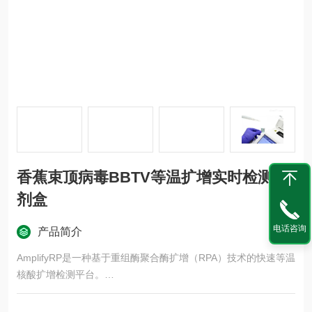
香蕉束顶病毒BBTV等温扩增实时检测试
剂盒
电话咨询
产品简介
AmplifyRP是一种基于重组酶聚合酶扩增（RPA）技术的快速等温
核酸扩增检测平台。
AmplifyRP与PCR的检测方法具有相似的灵敏度和特异性，但具
有明显的优势。AmplifyRP测试不需要热循环处理，整个扩增过