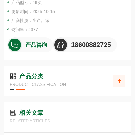
产品型号：48次
程是在单一工作温度（39°C）下使用便携式热块或荧计完成的。
更新时间：2025-10-15
此外，AmplifyRP不需要任何核酸纯化步骤，可使用简单的提取
缓冲液制备粗样品提取物，便可直接检测。
厂商性质：生产厂家
访问量：2377
18600882725
产品咨询
产品分类
PRODUCT CLASSIFICATION
相关文章
RELATED ARTICLES