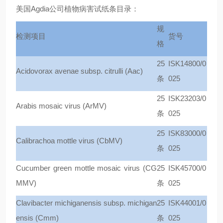
美国Agdia公司植物病害试纸条目录：
规
检测项目
货号
格
25
ISK14800/0
Acidovorax avenae subsp. citrulli (Aac)
条
025
25
ISK23203/0
Arabis mosaic virus (ArMV)
条
025
25
ISK83000/0
Calibrachoa mottle virus (CbMV)
条
025
Cucumber green mottle mosaic virus (CG
25
ISK45700/0
MMV)
条
025
Clavibacter michiganensis subsp. michigan
25
ISK44001/0
ensis (Cmm)
条
025