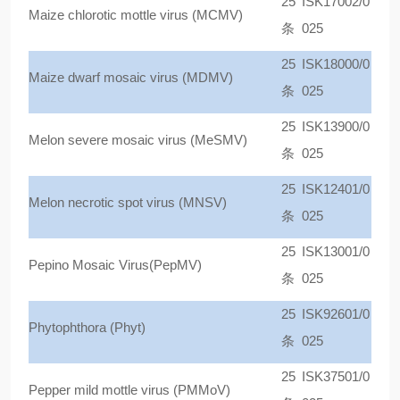
25
ISK17002/0
Maize chlorotic mottle virus (MCMV)
条
025
25
ISK18000/0
Maize dwarf mosaic virus (MDMV)
条
025
25
ISK13900/0
Melon severe mosaic virus (MeSMV)
条
025
25
ISK12401/0
Melon necrotic spot virus (MNSV)
条
025
25
ISK13001/0
Pepino Mosaic Virus(PepMV)
条
025
25
ISK92601/0
Phytophthora (Phyt)
条
025
25
ISK37501/0
Pepper mild mottle virus (PMMoV)