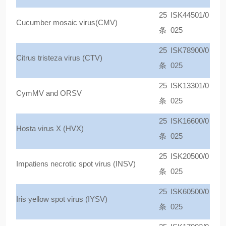
25
ISK44501/0
Cucumber mosaic virus(CMV)
条
025
25
ISK78900/0
Citrus tristeza virus (CTV)
条
025
25
ISK13301/0
CymMV and ORSV
条
025
25
ISK16600/0
Hosta virus X (HVX)
条
025
25
ISK20500/0
Impatiens necrotic spot virus (INSV)
条
025
25
ISK60500/0
Iris yellow spot virus (IYSV)
条
025