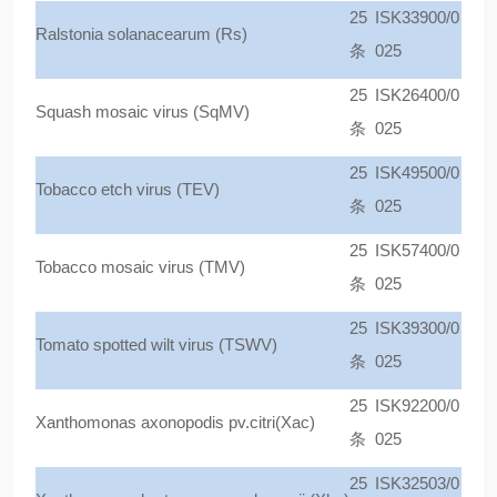
25
ISK33900/0
Ralstonia solanacearum (Rs)
条
025
25
ISK26400/0
Squash mosaic virus (SqMV)
条
025
25
ISK49500/0
Tobacco etch virus (TEV)
条
025
25
ISK57400/0
Tobacco mosaic virus (TMV)
条
025
25
ISK39300/0
Tomato spotted wilt virus (TSWV)
条
025
25
ISK92200/0
Xanthomonas axonopodis pv.citri(Xac)
条
025
25
ISK32503/0