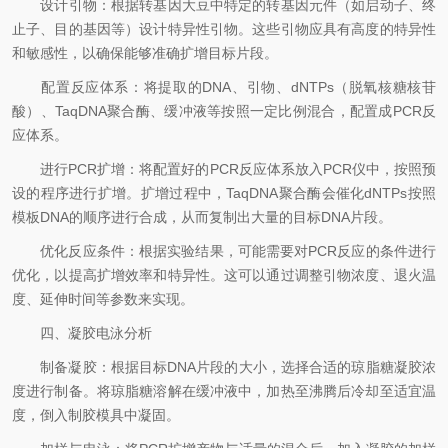
设计引物：根据转基因大豆中特定的转基因元件（如启动子、终
止子、目的基因等）设计特异性引物。这些引物应具有高度的特异性
和敏感性，以确保能够准确扩增目标片段。
配置反应体系：将提取的DNA、引物、dNTPs（脱氧核糖核苷
酸）、TaqDNA聚合酶、缓冲液等按照一定比例混合，配置成PCR反
应体系。
进行PCR扩增：将配置好的PCR反应体系放入PCR仪中，按照预
设的程序进行扩增。扩增过程中，TaqDNA聚合酶会催化dNTPs按照
模板DNA的顺序进行合成，从而复制出大量的目标DNA片段。
优化反应条件：根据实验结果，可能需要对PCR反应的条件进行
优化，以提高扩增效率和特异性。这可以通过调整引物浓度、退火温
度、延伸时间等参数来实现。
四、凝胶电泳分析
制备凝胶：根据目标DNA片段的大小，选择合适的琼脂糖凝胶浓
度进行制备。将琼脂糖溶解在缓冲液中，加热至沸腾后冷却至适宜温
度，倒入制胶模具中凝固。