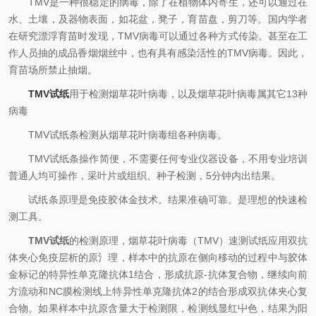
TMV是一种很稳定的病毒，除了在植物体内寄生，还可以通过在
水、土壤，及器物表面，如花盆，凳子，育苗盘，剪刀等。国内学者
在研究漂浮育苗时发现，TMV病毒可以通过各种方式传染。甚至在工
作人员抽的成品香烟烟丝中，也有具有感染活性的TMV病毒。因此，
育苗场所禁止抽烟。
TMV试纸
用于检测烟草花叶病毒，以及烟草花叶病毒属其它13种
病毒
TMV试纸条检测从烟草花叶病毒组各种病毒。
TMV试纸条操作简便，不需要任何专业仪器设备，不用专业培训
普通人均可操作，采叶片或组织、种子检测，5分钟内出结果。
试纸条原理是免疫胶体金技术。结果准确可靠。是理想的快速检
测工具。
TMV试纸
的检测原理，烟草花叶病毒（TMV）速测试纸应用双抗
体夹心免疫层析的原氵理，样本中的抗原在侧向移动的过程中与胶体
金标记的特异性单克隆抗体1结合，形成抗原-抗体复合物，继续向前
方流动和NC膜检测线上特异性单克隆抗体2的结合形成双抗体夹心复
合物。如果样本中抗原含量大于检测限，检测线显红屮色，结果为阳