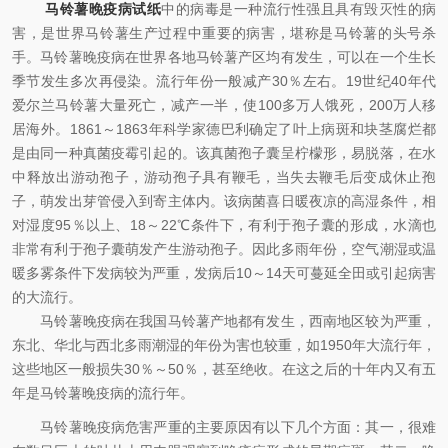
马铃薯晚疫病试纸
中的病毒是一种流行性强且具有毁灭性的病
害，是世界马铃薯生产过程中重要的病害，堪称是马铃薯的头号杀
手。马铃薯晚疫病在世界各地马铃薯产区均有发生，可以在一个生长
季节发生多次再侵染。流行年份一般减产30％左右。19世纪40年代
爱尔兰马铃薯大量死亡，减产一半，使100多万人饿死，200万人移
居海外。1861～1863年科学家德巴利确定了叶上病斑和块茎腐烂都
是由同一种真菌疫霉引起的。该真菌孢子囊呈柠檬形，易脱落，在水
中释放出游动孢子，游动孢子具有鞭毛，当失去鞭毛后变成休止孢
子，萌发出芽管侵入到寄主体内。该病菌喜日暖夜凉的高湿条件，相
对湿度95％以上、18～22℃条件下，有利于孢子囊的形成，水滴也
非常有利于孢子囊萌发产生游动孢子。因此多雨年份，空气潮湿或温
暖多雾条件下发病较为严重，发病后10～14天可蔓延全田或引起病害
的大流行。
马铃薯晚疫病在我国马铃薯产地都有发生，西南地区较为严重，
东北、华北与西北多雨潮湿的年份为害也较重，如1950年大流行年，
这些地区一般损失30％～50％，甚至绝收。在这之后的十年内又有五
年是马铃薯晚疫病的流行年。
马铃薯晚疫病危害严重的主要原因有以下几个方面：其一，很难