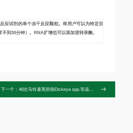
反应试剂的单个冻干反应颗粒。终用户可以为特定目
常不到
30
分钟）。
RNA
扩增也可以添加逆转录酶。
下一个：
48次马铃薯黑胫病Dickeya spp.等温扩增试剂盒