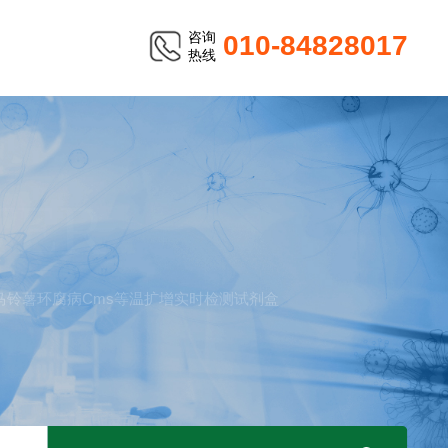
咨询
010-84828017
热线
TER
次马铃薯环腐病Cms等温扩增实时检测试剂盒