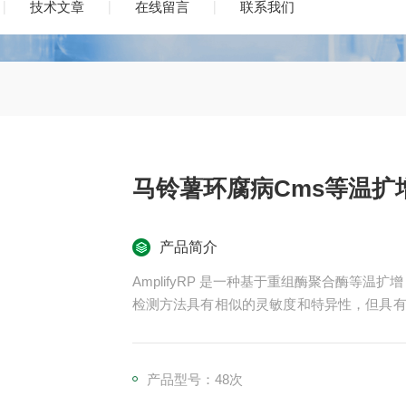
技术文章
在线留言
联系我们
马铃薯环腐病Cms等温扩
产品简介
AmplifyRP 是一种基于重组酶聚合酶等温扩增（
检测方法具有相似的灵敏度和特异性，但具有明显
个扩增过程是在恒温（39℃）下使用便携式加热
核酸纯化步骤，使用简单的粗样品提取物，便
贵时间。
产品型号：48次