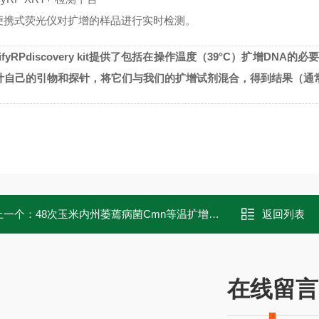
便携式荧光仪对扩增的样品进行实时检测。
fyRPdiscovery kit
提供了包括在操作温度（
39
°
C
）扩增
DNA
的必要
计自己的引物和探针，将它们与我们的扩增试剂混合，得到结果（通
上一个：
48次玉米内州萎蔫病菌Cmn等温扩增实时试剂盒
返回列表
在线留言