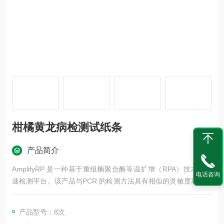
柑橘黄龙病检测试纸条
产品简介
AmplifyRP 是一种基于重组酶聚合酶等温扩增（RPA）技术的快
电话咨询
速检测平台。该产品与PCR 的检测方法具有相似的灵敏度和特异
性，但具有明显的优势。AmplifyRP 检测不需要热循环处理，整
个扩增过程是在恒温（39℃）下使用便携式加热块或荧光仪完成
产品型号：8次
的。此外，不需要任何核酸纯化步骤，使用简单的粗样品提取