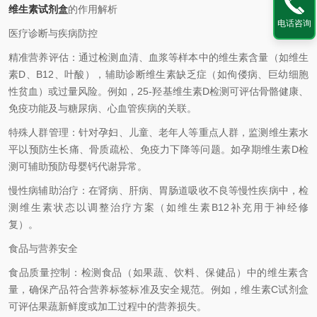
维生素试剂盒
的作用解析
电话咨询
医疗诊断与疾病防控
精准营养评估：通过检测血清、血浆等样本中的维生素含量（如维生
素D、B12、叶酸），辅助诊断维生素缺乏症（如佝偻病、巨幼细胞
性贫血）或过量风险。例如，25-羟基维生素D检测可评估骨骼健康、
免疫功能及与糖尿病、心血管疾病的关联。
特殊人群管理：针对孕妇、儿童、老年人等重点人群，监测维生素水
平以预防生长痛、骨质疏松、免疫力下降等问题。如孕期维生素D检
测可辅助预防母婴钙代谢异常。
慢性病辅助治疗：在肾病、肝病、胃肠道吸收不良等慢性疾病中，检
测维生素状态以调整治疗方案（如维生素B12补充用于神经修
复）。
食品与营养安全
食品质量控制：检测食品（如果蔬、饮料、保健品）中的维生素含
量，确保产品符合营养标签标准及安全规范。例如，维生素C试剂盒
可评估果蔬新鲜度或加工过程中的营养损失。